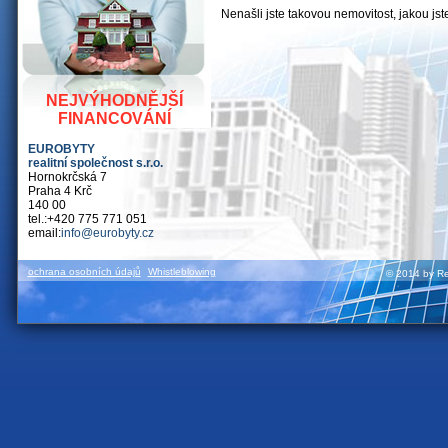
Nenašli jste takovou nemovitost, jakou js
NEJVÝHODNĚJŠÍ
FINANCOVÁNÍ
EUROBYTY
realitní společnost s.r.o.
Hornokrčská 7
Praha 4 Krč
140 00
tel.:+420 775 771 051
email:
info@eurobyty.cz
ochrana osobních údajů
Whistleblowing
© 2014 by Rea