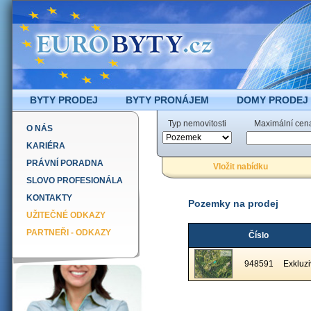
BYTY PRODEJ
BYTY PRONÁJEM
DOMY PRODEJ
Typ nemovitosti
Maximální cen
O NÁS
KARIÉRA
PRÁVNÍ PORADNA
Vložit nabídku
SLOVO PROFESIONÁLA
KONTAKTY
Pozemky na prodej
UŽITEČNÉ ODKAZY
PARTNEŘI - ODKAZY
Číslo
948591
Exkluzi