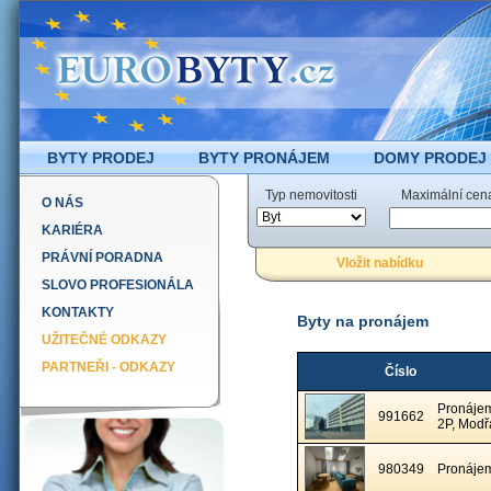
BYTY PRODEJ
BYTY PRONÁJEM
DOMY PRODEJ
Typ nemovitosti
Maximální cen
O NÁS
KARIÉRA
PRÁVNÍ PORADNA
Vložit nabídku
SLOVO PROFESIONÁLA
KONTAKTY
Byty na pronájem
UŽITEČNÉ ODKAZY
PARTNEŘI - ODKAZY
Číslo
Pronájem
991662
2P, Modř
980349
Pronájem