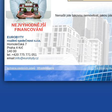
Nenašli jste takovou nemovitost, jakou js
NEJVÝHODNĚJŠÍ
FINANCOVÁNÍ
EUROBYTY
realitní společnost s.r.o.
Hornokrčská 7
Praha 4 Krč
140 00
tel.:+420 775 771 051
email:
info@eurobyty.cz
ochrana osobních údajů
Whistleblowing
© 2014 by Rea